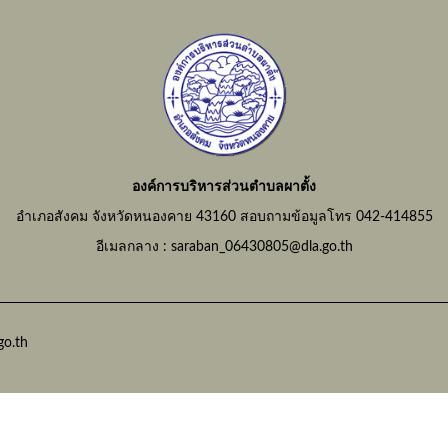
องค์การบริหารส่วนตำบลผาตั้ง
อำเภอสังคม จังหวัดหนองคาย 43160 สอบถามข้อมูลโทร 042-414855
อีเมลกลาง : saraban_06430805@dla.go.th
go.th