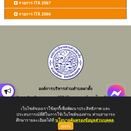
รายการ ITA 2567
รายการ ITA 2566
องค์การบริหารส่วนตำบลผาตั้ง
อำเภอสังคม จังหวัดหนองคาย 43160 สอบถามข้อมูลโทร 042-414855
อีเมลกลาง : saraban_06430805@dla.go.th
เว็บไซต์ของเราใช้คุกกี้เพื่อพัฒนาประสิทธิภาพ และ
ประสบการณ์ที่ดีในการใช้เว็บไซต์ของท่าน ท่านสามารถ
ศึกษารายละเอียดได้ที่
นโยบายคุ้มครองข้อมูลส่วนบุคคล
.
ยอมรับ