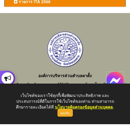
รายการ ITA 2566
องค์การบริหารส่วนตำบลผาตั้ง
อำเภอสังคม จังหวัดหนองคาย 43160 สอบถามข้อมูลโทร 042-414855
อีเมลกลาง : saraban_06430805@dla.go.th
เว็บไซต์ของเราใช้คุกกี้เพื่อพัฒนาประสิทธิภาพ และ
ประสบการณ์ที่ดีในการใช้เว็บไซต์ของท่าน ท่านสามารถ
ศึกษารายละเอียดได้ที่
นโยบายคุ้มครองข้อมูลส่วนบุคคล
.
ยอมรับ
Copyright © 2026 All Right Resive http://www.phatung.go.th