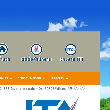
องเรา
บริการประชาชน
ติดต่อเรา
424855 อีเมลกลาง. saraban_06430805@dla.go.th