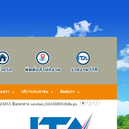
องเรา
บริการประชาชน
ติดต่อเรา
424855 อีเมลกลาง. saraban_06430805@dla.go.th