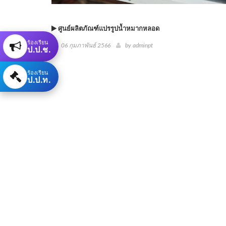
ศูนย์ผลิตภัณฑ์แปรรูปน้ำหมากหลอด
ร้องเรียน
06 กุมภาพันธ์ 2566
by
adminpt
ป.ป.ช.
ร้องเรียน
ป.ป.ท.