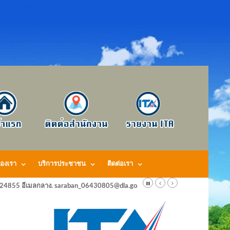
องเรา
บริการประชาชน
ติดต่อเรา
424855 อีเมลกลาง. saraban_06430805@dla.go.th