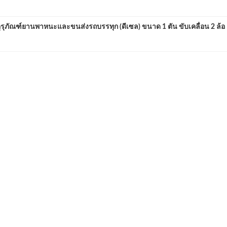
ณฑ์ยานพาหนะและขนส่งรถบรรทุก (ดีเซล) ขนาด 1 ตัน ขับเคลื่อน 2 ล้อ