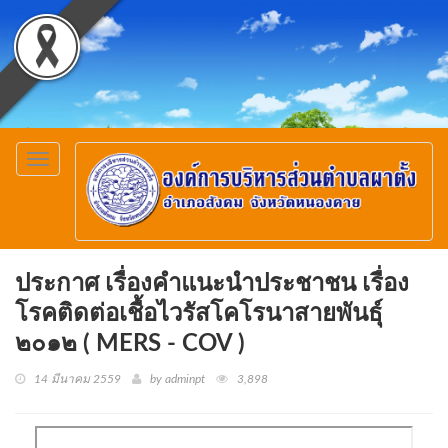
Toggle
navigation
ประกาศ เรื่องคำแนะนำประชาชน เรื่อง
โรคติดต่อเชื้อไวรัสโคโรนาสายพันธุ์
๒๐๑๒ ( MERS - COV )
14 มีนาคม 2559
by adminpt
3,898