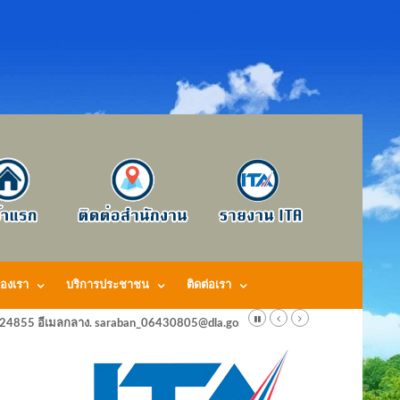
องเรา
บริการประชาชน
ติดต่อเรา
424855 อีเมลกลาง. saraban_06430805@dla.go.th