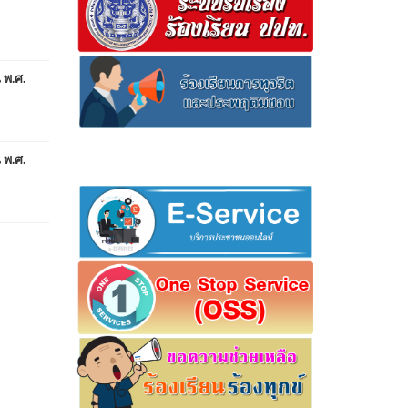
พ.ศ.
พ.ศ.