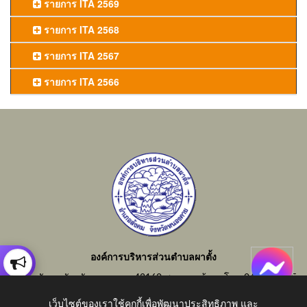
รายการ ITA 2569
รายการ ITA 2568
รายการ ITA 2567
รายการ ITA 2566
องค์การบริหารส่วนตำบลผาตั้ง
อำเภอสังคม จังหวัดหนองคาย 43160 สอบถามข้อมูลโทร 042-414855
อีเมลกลาง : saraban_06430805@dla.go.th
เว็บไซต์ของเราใช้คุกกี้เพื่อพัฒนาประสิทธิภาพ และ