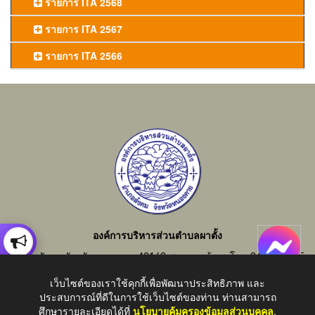
รายการ ITA 2568
รายการ ITA 2567
รายการ ITA 2566
องค์การบริหารส่วนตำบลผาตั้ง
อำเภอสังคม จังหวัดหนองคาย 43160 สอบถามข้อมูลโทร 042-414855
อีเมลกลาง : saraban_06430805@dla.go.th
เว็บไซต์ของเราใช้คุกกี้เพื่อพัฒนาประสิทธิภาพ และ
ประสบการณ์ที่ดีในการใช้เว็บไซต์ของท่าน ท่านสามารถ
ศึกษารายละเอียดได้ที่
นโยบายคุ้มครองข้อมูลส่วนบุคคล
.