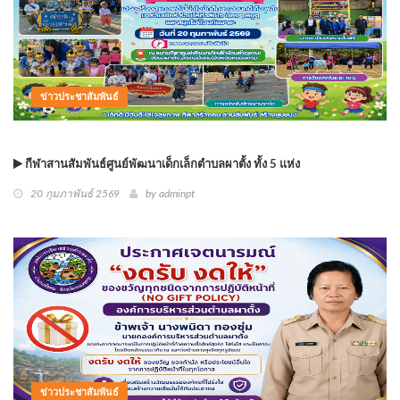
ข่าวประชาสัมพันธ์
กีฬาสานสัมพันธ์ศูนย์พัฒนาเด็กเล็กตำบลผาตั้ง ทั้ง 5 แห่ง
20 กุมภาพันธ์ 2569
by
adminpt
ข่าวประชาสัมพันธ์