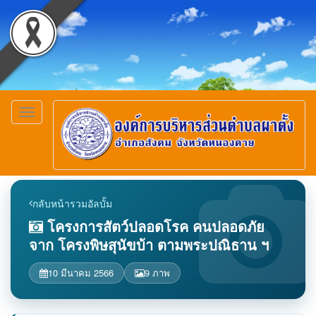
Toggle
navigation
กลับหน้ารวมอัลบั้ม
โครงการสัตว์ปลอดโรค คนปลอดภัย
จาก โครงพิษสุนัขบ้า ตามพระปณิธาน ฯ
10 มีนาคม 2566
9 ภาพ