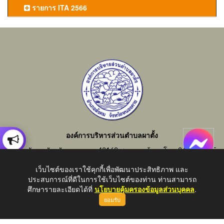
รายการ ITA 2566
องค์การบริหารส่วนตำบลผาตั้ง
อำเภอสังคม จังหวัดหนองคาย 43160 สอบถามข้อมูลโทร 042-414855
อีเมลกลาง : saraban_06430805@dla.go.th
เว็บไซต์ของเราใช้คุกกี้เพื่อพัฒนาประสิทธิภาพ และ
ประสบการณ์ที่ดีในการใช้เว็บไซต์ของท่าน ท่านสามารถ
ศึกษารายละเอียดได้ที่
นโยบายคุ้มครองข้อมูลส่วนบุคคล
.
ยอมรับ
Copyright © 2026 All Right Resive http://www.phatung.go.th