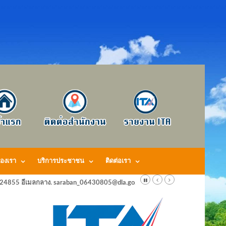
องเรา
บริการประชาชน
ติดต่อเรา
424855 อีเมลกลาง. saraban_06430805@dla.go.th