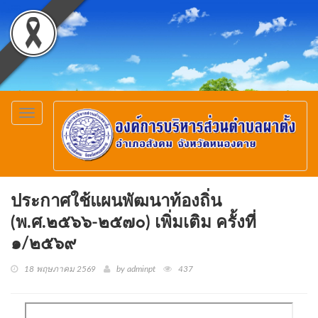
Toggle
navigation
ประกาศใช้แผนพัฒนาท้องถิ่น
(พ.ศ.๒๕๖๖-๒๕๗๐) เพิ่มเติม ครั้งที่
๑/๒๕๖๙
18 พฤษภาคม 2569
by adminpt
437