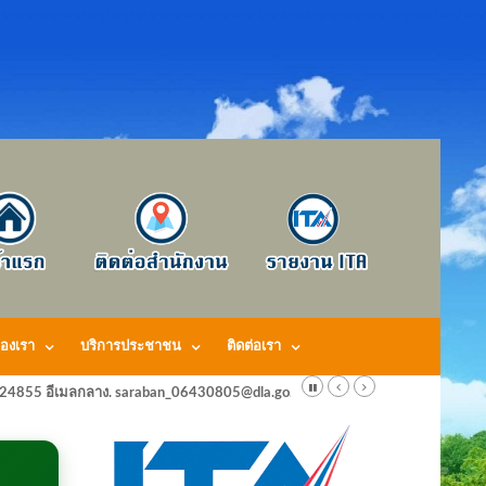
องเรา
บริการประชาชน
ติดต่อเรา
424855 อีเมลกลาง. saraban_06430805@dla.go.th