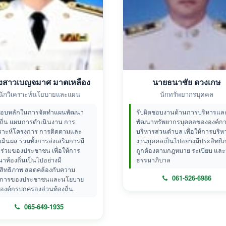
งสาวเบญจมาศ มาตเหลือง
นายธนาชัย ดวงเกษ
นักวิเคราะห์นโยบายและแผน
นักทรัพยากรบุคคล
ชอบหลักในการจัดทำแผนพัฒนา
รับผิดชอบงานด้านการบริหารแล
งถิ่น แผนการดำเนินงาน การ
พัฒนาทรัพยากรบุคคลขององค์ก
คราะห์โครงการ การติดตามและ
บริหารส่วนตำบล เพื่อให้การบริห
เมินผล รวมทั้งการส่งเสริมการมี
งานบุคคลเป็นไปอย่างมีประสิทธิ
นร่วมของประชาชน เพื่อให้การ
ถูกต้องตามกฎหมาย ระเบียบ และ
าท้องถิ่นเป็นไปอย่างมี
ธรรมาภิบาล
สิทธิภาพ สอดคล้องกับความ
061-526-6986
งการของประชาชนและนโยบาย
องค์กรปกครองส่วนท้องถิ่น.
065-649-1935