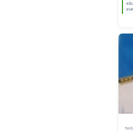
สนั
อบต
รองป