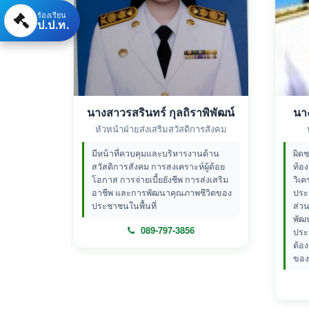
ร้องเรียน
ป.ป.ท.
นางสาวรสรินทร์ กุลถิราพิพัฒน์
นา
หัวหน้าฝ่ายส่งเสริมสวัสดิการสังคม
มีหน้าที่ควบคุมและบริหารงานด้าน
ผิด
สวัสดิการสังคม การสงเคราะห์ผู้ด้อย
ท้อ
โอกาส การจ่ายเบี้ยยังชีพ การส่งเสริม
วิเ
อาชีพ และการพัฒนาคุณภาพชีวิตของ
ประ
ประชาชนในพื้นที่
ส่ว
พัฒน
089-797-3856
ประ
ต้อ
ของ