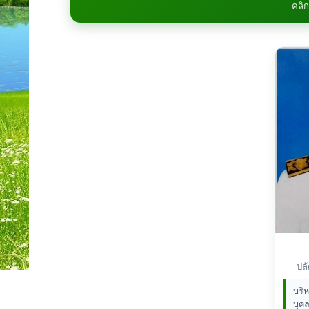
คลิก
ปล
บริ
บุค